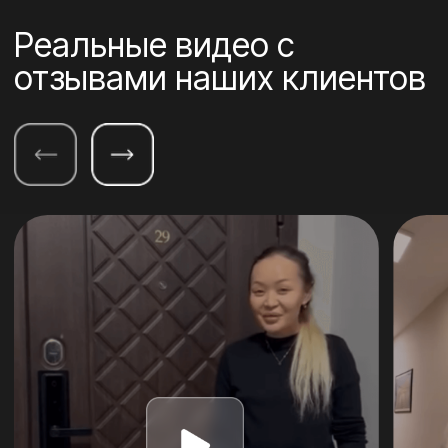
Сайт
Главная
Удобства
Каталог
Монтаж
Отзывы
Ответы на вопросы
Контакты
Адрес & контакты
​г.Астана, ул. Каныш Сатпаев,
БЦ «Alcato»​, 2 этаж, 25 офис
Ежедневно с 10:00 до 19:00
+7 708 708 82 62
комплекс безопасности
и комфорта