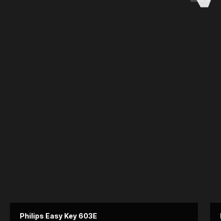
понравился, установщик
уезжать в другой город. Т
хорошо всё установил👍
это было срочно. Приехал
16:00 и установили в тот 
день. Уехали со спокойно
душой. Спасибо.
Реальные видео с
отзывами наших клиентов
Philips Easy Key 603E