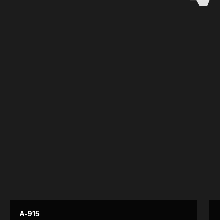
Установите сейчас,
платите потом
Рассрочка на 12 месяцев от
ведущих банков Казахстана
Подобрать замок
A-915