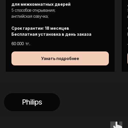
для межкомнатных дверей
5 способов открывания;
английская озвучка;
Срок гарантии: 18 месяцев
Бесплатная установка в день заказа
60 000
тг.
Что говорят клиенты
о наших замках?
Узнать подробнее
иб
GM
Индира Бакишова
Galym Muratuly
Отличная компания, вчера
Ребята красавцы! Мы зак
установили замок,
замок Philips 603e, а на
качественный замок,
следующий день нам над