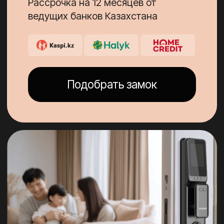
Хотите наглядно
посмотреть и
выбрать замок?
Приходите в наш шоурум в Астане
ул. Каныш Сатпаев, 13а, ​БЦ
Alcato, 25 офис; 2 этаж
(напротив Евразии 2)
Смотреть адрес в 2ГИС