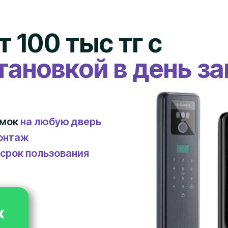
 100 тыс тг с
тановкой в день за
амок
на любую дверь
монтаж
 срок пользования
к